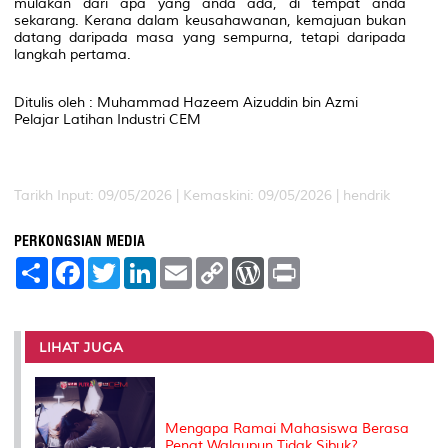
mulakan dari apa yang anda ada, di tempat anda
sekarang. Kerana dalam keusahawanan, kemajuan bukan
datang daripada masa yang sempurna, tetapi daripada
langkah pertama.
Ditulis oleh : Muhammad Hazeem Aizuddin bin Azmi
Pelajar Latihan Industri CEM
Tarikh Input: 09/05/2026 | Kemaskini: 09/05/2026 | hendrik
PERKONGSIAN MEDIA
S
F
T
L
E
C
W
P
h
a
w
i
m
o
o
r
a
c
i
n
a
p
r
i
r
e
t
k
i
y
d
n
e
b
t
e
l
L
P
t
o
e
d
i
r
LIHAT JUGA
o
r
I
n
e
k
n
k
s
s
Mengapa Ramai Mahasiswa Berasa
Penat Walaupun Tidak Sibuk?