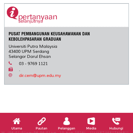
PUSAT PEMBANGUNAN KEUSAHAWANAN DAN
KEBOLEHPASARAN GRADUAN
Universiti Putra Malaysia
43400 UPM Serdang
Selangor Darul Ehsan
03 - 9769 1121
.
dir.cem@upm.edu.my
Utama
Pautan
Pelanggan
Media
Hubungi
W, (06:01:01pm-06:06:01pm, 10 Aug 2026) [*LIVETIMESTAMP*]