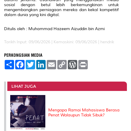
sosial dengan betul lebih berkemungkinan untuk
mengembangkan perniagaan mereka dan kekal kompetitif
dalam dunia yang kini digital.
Ditulis oleh : Muhammad Hazeem Aizuddin bin Azmi
Tarikh Input: 09/06/2026 | Kemaskini: 09/06/2026 | hendrik
PERKONGSIAN MEDIA
S
F
T
L
E
C
W
P
h
a
w
i
m
o
o
r
a
c
i
n
a
p
r
i
r
e
t
k
i
y
d
n
e
b
t
e
l
L
P
t
o
e
d
i
r
LIHAT JUGA
o
r
I
n
e
k
n
k
s
s
Mengapa Ramai Mahasiswa Berasa
Penat Walaupun Tidak Sibuk?