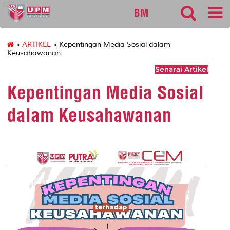
127
BM
»
ARTIKEL
» Kepentingan Media Sosial dalam
Keusahawanan
Senarai Artikel
Kepentingan Media Sosial
dalam Keusahawanan