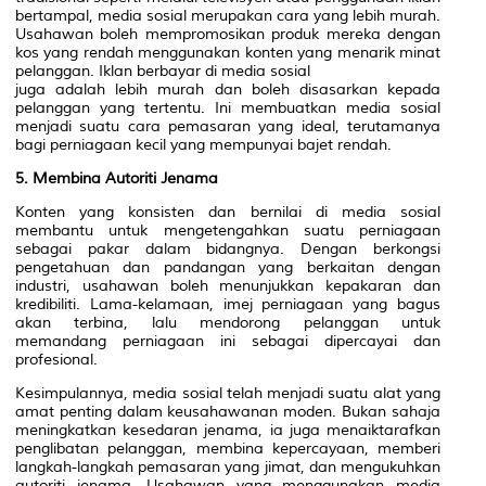
bertampal, media sosial merupakan cara yang lebih murah.
Usahawan boleh mempromosikan produk mereka dengan
kos yang rendah menggunakan konten yang menarik minat
pelanggan. Iklan berbayar di media sosial
juga adalah lebih murah dan boleh disasarkan kepada
pelanggan yang tertentu. Ini membuatkan media sosial
menjadi suatu cara pemasaran yang ideal, terutamanya
bagi perniagaan kecil yang mempunyai bajet rendah.
5. Membina Autoriti Jenama
Konten yang konsisten dan bernilai di media sosial
membantu untuk mengetengahkan suatu perniagaan
sebagai pakar dalam bidangnya. Dengan berkongsi
pengetahuan dan pandangan yang berkaitan dengan
industri, usahawan boleh menunjukkan kepakaran dan
kredibiliti. Lama-kelamaan, imej perniagaan yang bagus
akan terbina, lalu mendorong pelanggan untuk
memandang perniagaan ini sebagai dipercayai dan
profesional.
Kesimpulannya, media sosial telah menjadi suatu alat yang
amat penting dalam keusahawanan moden. Bukan sahaja
meningkatkan kesedaran jenama, ia juga menaiktarafkan
penglibatan pelanggan, membina kepercayaan, memberi
langkah-langkah pemasaran yang jimat, dan mengukuhkan
autoriti jenama. Usahawan yang menggunakan media