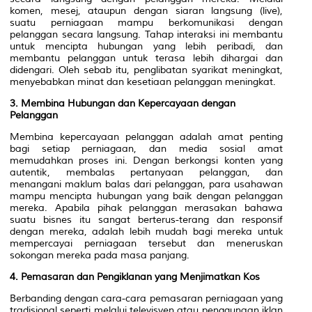
komen, mesej, ataupun dengan siaran langsung (live),
suatu perniagaan mampu berkomunikasi dengan
pelanggan secara langsung. Tahap interaksi ini membantu
untuk mencipta hubungan yang lebih peribadi, dan
membantu pelanggan untuk terasa lebih dihargai dan
didengari. Oleh sebab itu, penglibatan syarikat meningkat,
menyebabkan minat dan kesetiaan pelanggan meningkat.
3. Membina Hubungan dan Kepercayaan dengan
Pelanggan
Membina kepercayaan pelanggan adalah amat penting
bagi setiap perniagaan, dan media sosial amat
memudahkan proses ini. Dengan berkongsi konten yang
autentik, membalas pertanyaan pelanggan, dan
menangani maklum balas dari pelanggan, para usahawan
mampu mencipta hubungan yang baik dengan pelanggan
mereka. Apabila pihak pelanggan merasakan bahawa
suatu bisnes itu sangat berterus-terang dan responsif
dengan mereka, adalah lebih mudah bagi mereka untuk
mempercayai perniagaan tersebut dan meneruskan
sokongan mereka pada masa panjang.
4. Pemasaran dan Pengiklanan yang Menjimatkan Kos
Berbanding dengan cara-cara pemasaran perniagaan yang
tradisional seperti melalui televisyen atau penggunaan iklan