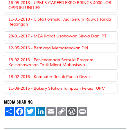
16-05-2018 - UPM'S CAREER EXPO BRINGS 4000 JOB
OPPORTUNITIES
11-01-2018 - Cipta Formula, Jual Serum Rawat Tanda
Regangan
28-01-2017 - MEA Iktiraf Usahawan Siswa Dan IPT
12-05-2016 - Berniaga Mematangkan Diri
18-02-2016 - Penjenamaan Semula Program
Keusahawanan Tarik Minat Mahasiswa
18-02-2016 - Komputer Rosak Punca Rezeki
11-08-2015 - Bakery Station Tumpuan Pelajar UPM
MEDIA SHARING
S
F
T
L
E
C
W
P
h
a
w
i
m
o
o
r
a
c
i
n
a
p
r
i
r
e
t
k
i
y
d
n
e
b
t
e
l
L
P
t