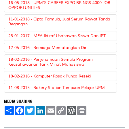
16-05-2018 - UPM'S CAREER EXPO BRINGS 4000 JOB
OPPORTUNITIES
11-01-2018 - Cipta Formula, Jual Serum Rawat Tanda
Regangan
28-01-2017 - MEA Iktiraf Usahawan Siswa Dan IPT
12-05-2016 - Berniaga Mematangkan Diri
18-02-2016 - Penjenamaan Semula Program
Keusahawanan Tarik Minat Mahasiswa
18-02-2016 - Komputer Rosak Punca Rezeki
11-08-2015 - Bakery Station Tumpuan Pelajar UPM
MEDIA SHARING
S
F
T
L
E
C
W
P
h
a
w
i
m
o
o
r
a
c
i
n
a
p
r
i
r
e
t
k
i
y
d
n
e
b
t
e
l
L
P
t