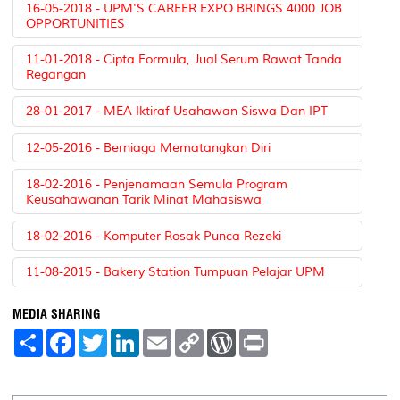
16-05-2018 - UPM'S CAREER EXPO BRINGS 4000 JOB
OPPORTUNITIES
11-01-2018 - Cipta Formula, Jual Serum Rawat Tanda
Regangan
28-01-2017 - MEA Iktiraf Usahawan Siswa Dan IPT
12-05-2016 - Berniaga Mematangkan Diri
18-02-2016 - Penjenamaan Semula Program
Keusahawanan Tarik Minat Mahasiswa
18-02-2016 - Komputer Rosak Punca Rezeki
11-08-2015 - Bakery Station Tumpuan Pelajar UPM
MEDIA SHARING
S
F
T
L
E
C
W
P
h
a
w
i
m
o
o
r
a
c
i
n
a
p
r
i
r
e
t
k
i
y
d
n
e
b
t
e
l
L
P
t